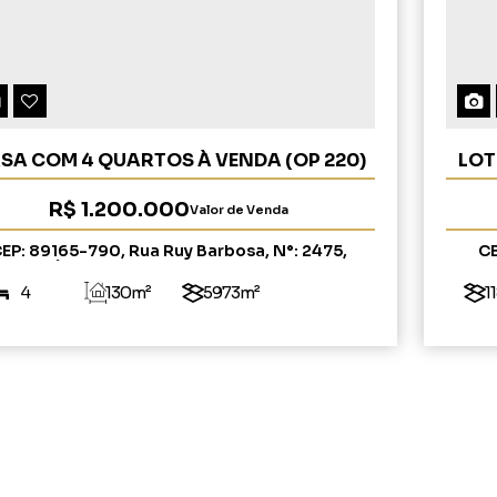
SA COM 4 QUARTOS À VENDA (OP 220)
LOT
R$
1.200.000
Valor de Venda
EP: 89165-790
,
Rua Ruy Barbosa
,
N°:
2475
,
C
Sumaré
,
Rio do Sul
,
Santa Catarina
,
Brasil
4
130m²
5973m²
1