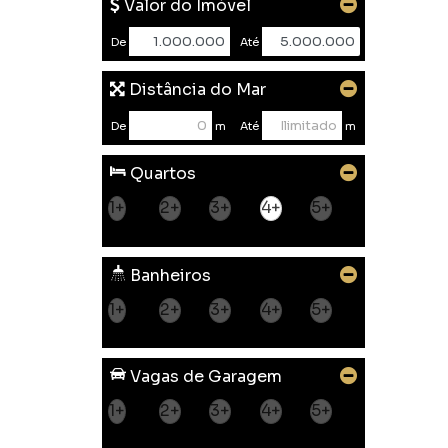
Valor do Imóvel
De
Até
Distância do Mar
De
m
Até
m
Quartos
1+
2+
3+
4+
5+
Banheiros
1+
2+
3+
4+
5+
Vagas de Garagem
1+
2+
3+
4+
5+