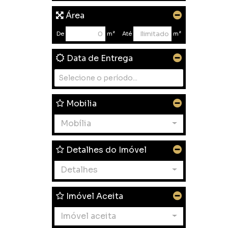
Área
De
m²
Até
m²
Data de Entrega
Mobilia
Mobília
Detalhes do Imóvel
Detalhes
Imóvel Aceita
Imóvel aceita