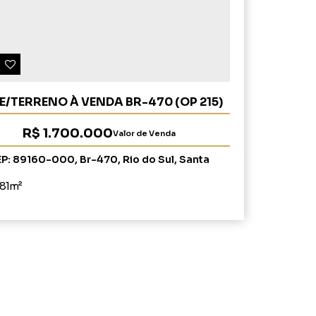
E/TERRENO À VENDA BR-470 (OP 215)
R$
1.700.000
Valor de Venda
EP: 89160-000
,
Br-470
,
Rio do Sul
,
Santa
Catarina
,
Brasil
181m²